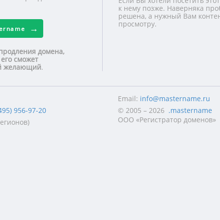
Если Вы хотели посетить этот
к нему позже. Наверняка про
решена, а нужный Вам контен
просмотру.
tername
продления домена,
 его сможет
ой желающий
.
Email:
info@mastername.ru
495) 956-97-20
© 2005 – 2026
.mastername
ООО «Регистратор доменов»
регионов)