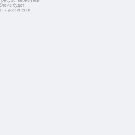
 ресурс, вернитесь
блема будет
т – доступен к