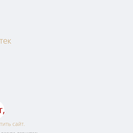
тек
т,
тить сайт.